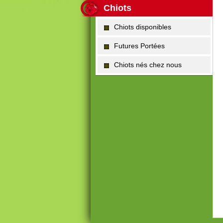
Chiots
Chiots disponibles
Futures Portées
Chiots nés chez nous